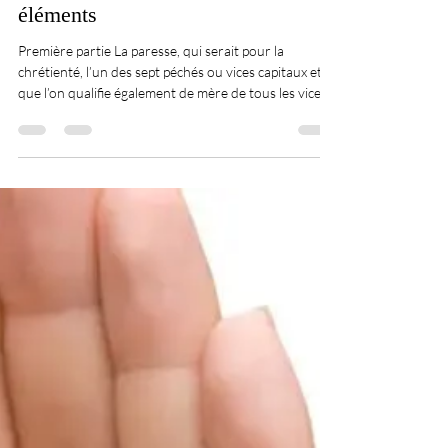
Daniel Ethier
24 févr.
2 min de lecture
La Paresse sous la loupe des cinq
éléments
Première partie La paresse, qui serait pour la
chrétienté, l’un des sept péchés ou vices capitaux et
que l’on qualifie également de mère de tous les vices,
est un des attributs de l’élément Terre en Polarité et
nous verrons qu’il concerne également l’Éther. Il est
intéressant de constater que tous les éléments se
retrouvent dans ces sept vices et qu'ils sont en fait les
défis reliés à chacun de ceux-ci. La paresse : L’Éther et