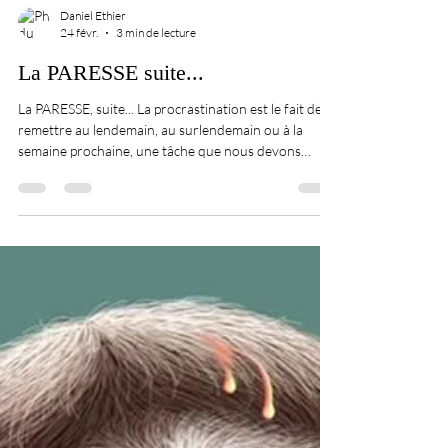
Daniel Ethier
24 févr.
3 min de lecture
La PARESSE suite...
La PARESSE, suite... La procrastination est le fait de
remettre au lendemain, au surlendemain ou à la
semaine prochaine, une tâche que nous devons
accomplir. Cette paresse ciblée touche une bonne
partie de la population, car il paraîtrait que 26% des
gents se considèrent comme procrastinateurs dont
20% de procrastinateurs chroniques. La
procrastination n’est pas une simple paresse, mais un
mécanisme d’évitement émotionnel qui peut être dû à
différents facteurs : la mauvaise g