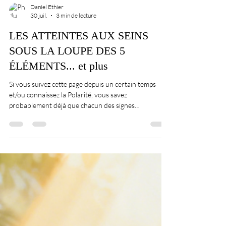
Daniel Ethier
30 juil.
3 min de lecture
LES ATTEINTES AUX SEINS
SOUS LA LOUPE DES 5
ÉLÉMENTS... et plus
Si vous suivez cette page depuis un certain temps
et/ou connaissez la Polarité, vous savez
probablement déjà que chacun des signes
astrologiques est relié à une zone précise de notre
anatomie. Il n’est pas question ici de faire de
l’astrologie, ni question de croyance, car j’ai pu
vérifier ce fait des dizaines, pour ne pas dire des
centaines de fois en quarante années de pratique.
Devant un problème en apparence insoluble, le
cerveau surchauffe et pour ne pas exploser, pour p