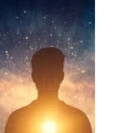
Daniel Ethier
24 févr.
3 min de lecture
Entendre le mal a dit!
La majorité des gens pense qu’il est inutile de se
questionner au sujet de quelque dysfonctionnement
du corps que ce soit. Ils croient encore que la maladie
vient de l’extérieur et donc, que la solution viendra
également de l’extérieur. Certains disent même que
réfléchir sur la part que nous pourrions avoir à
propos de ce problème, est beaucoup trop
intellectualiser la situation et que faire disparaître le
symptôme confirme la guérison. Je crois au contraire
que questionner l