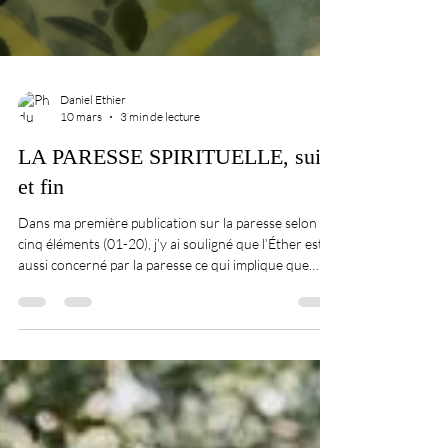
Daniel Ethier
10 mars
3 min de lecture
LA PARESSE SPIRITUELLE, suite
et fin
Dans ma première publication sur la paresse selon les
cinq éléments (01-20), j’y ai souligné que l’Éther est
aussi concerné par la paresse ce qui implique que
tous les éléments peuvent être touchés par ce vice.
En fait, c’est la plus importante des paresses parce
qu’elle inclus toutes les autres. Connaissez-vous le
mot ACÉDIE ? Ce terme, tombé en désuétude, vient