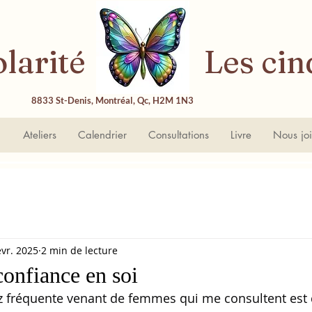
 Polarité Les cinq
8833 St-Denis, Montréal, Qc, H2M 1N3
n
Ateliers
Calendrier
Consultations
Livre
Nous jo
évr. 2025
2 min de lecture
confiance en soi
fréquente venant de femmes qui me consultent est d