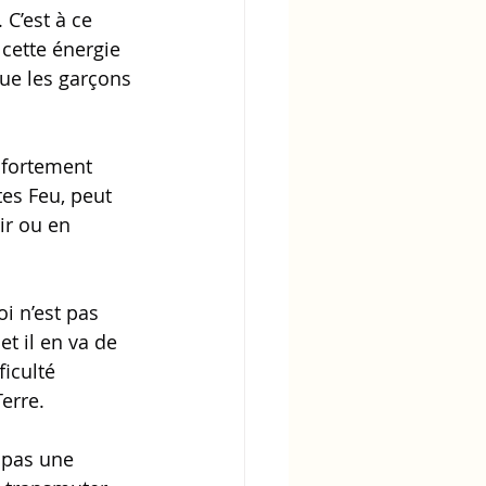
 C’est à ce 
cette énergie 
que les garçons 
 fortement 
tes Feu, peut 
r ou en 
i n’est pas 
t il en va de 
ficulté 
Terre.
 pas une 