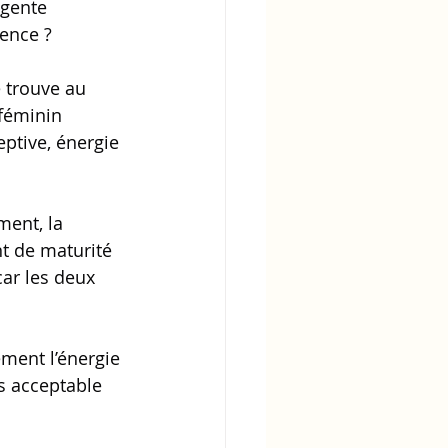
 gente 
rence ?
 trouve au 
 féminin 
eptive, énergie 
ment, la 
t de maturité 
car les deux 
ement l’énergie 
s acceptable 