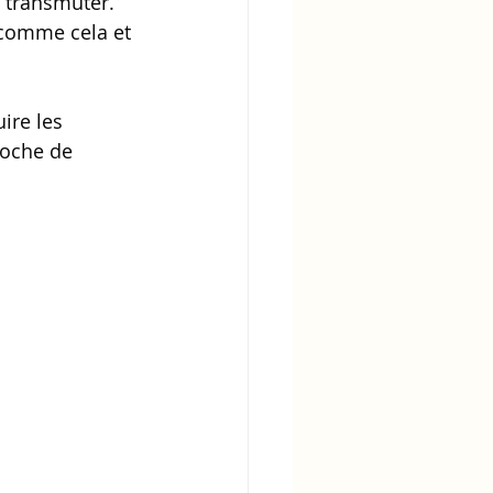
s transmuter. 
comme cela et 
ire les 
roche de 